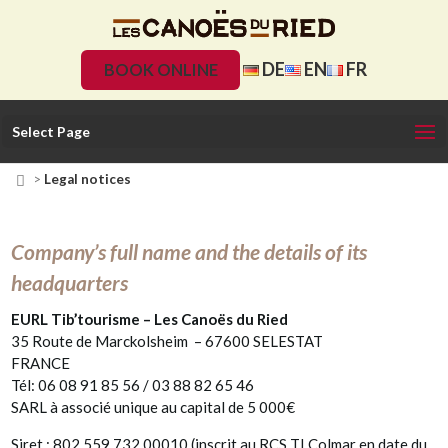
DE
EN
FR
BOOK ONLINE
Legal notices
Select Page

>
Legal notices
Company’s full name and the details of its
headquarters
EURL Tib’tourisme – Les Canoës du Ried
35 Route de Marckolsheim – 67600 SELESTAT
FRANCE
Tél: 06 08 91 85 56 / 03 88 82 65 46
SARL à associé unique au capital de 5 000€
Siret : 802 559 732 00010 (inscrit au RCS TI Colmar en date du